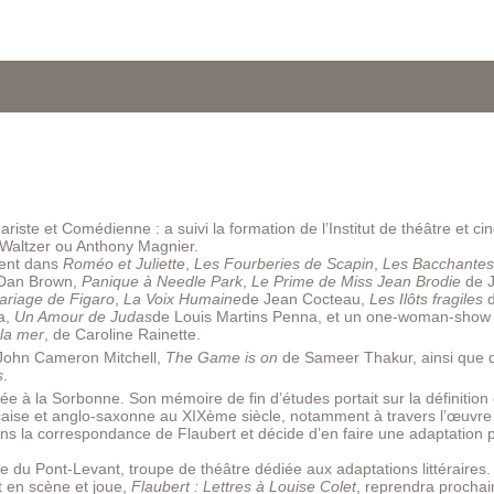
te et Comédienne : a suivi la formation de l’Institut de théâtre et c
 Waltzer ou Anthony Magnier.
ment dans
Roméo et Juliette
,
Les Fourberies de Scapin
,
Les Bacchante
Dan Brown,
Panique à Needle Park
,
Le Prime de Miss Jean Brodie
de 
ariage de Figaro
,
La Voix Humaine
de Jean Cocteau,
Les Ilôts fragiles
a,
Un Amour de Judas
de Louis Martins Penna, et un one-woman-show 
 la mer
, de Caroline Rainette.
John Cameron Mitchell,
The Game is on
de Sameer Thakur, ainsi que 
s
.
arée à la Sorbonne. Son mémoire de fin d’études portait sur la définition
çaise et anglo-saxonne au XIXème siècle, notamment à travers l’œuvre
ans la correspondance de Flaubert et décide d’en faire une adaptation 
du Pont-Levant, troupe de théâtre dédiée aux adaptations littéraires.
t en scène et joue,
Flaubert : Lettres à Louise Colet
, reprendra procha