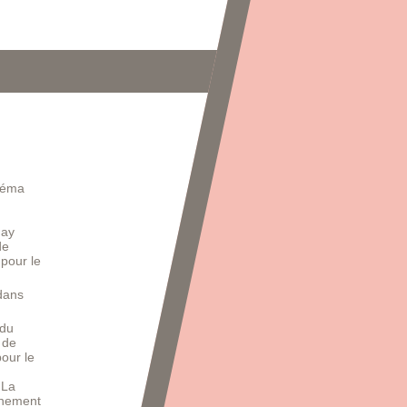
inéma
s
Jay
de
pour le
dans
 du
 de
pour le
 La
inement