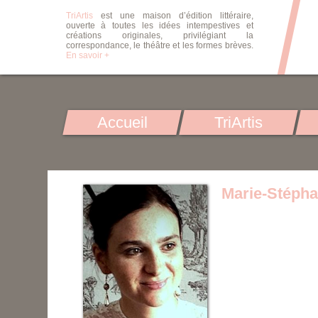
TriArtis
est une maison d’édition littéraire,
ouverte à toutes les idées intempestives et
créations originales, privilégiant la
correspondance, le théâtre et les formes brèves.
En savoir +
Accueil
TriArtis
Marie-Stépha