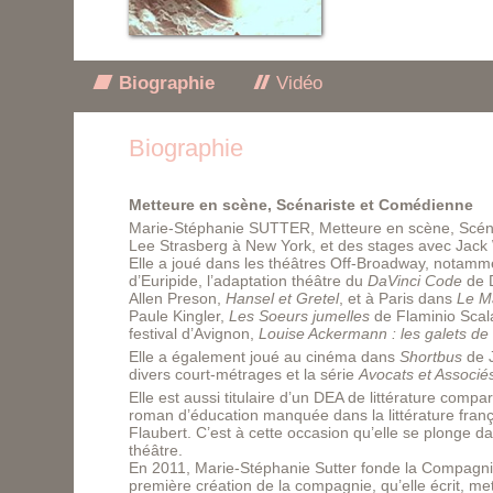
Biographie
Vidéo
Biographie
Metteure en scène, Scénariste et Comédienne
Marie-Stéphanie SUTTER, Metteure en scène, Scénaris
Lee Strasberg à New York, et des stages avec Jack
Elle a joué dans les théâtres Off-Broadway, notam
d’Euripide, l’adaptation théâtre du
DaVinci Code
de 
Allen Preson,
Hansel et Gretel
, et à Paris dans
Le M
Paule Kingler,
Les Soeurs jumelles
de Flaminio Scal
festival d’Avignon,
Louise Ackermann : les galets de
Elle a également joué au cinéma dans
Shortbus
de 
divers court-métrages et la série
Avocats et Associé
Elle est aussi titulaire d’un DEA de littérature comp
roman d’éducation manquée dans la littérature fran
Flaubert. C’est à cette occasion qu’elle se plonge d
théâtre.
En 2011, Marie-Stéphanie Sutter fonde la Compagnie 
première création de la compagnie, qu’elle écrit, me