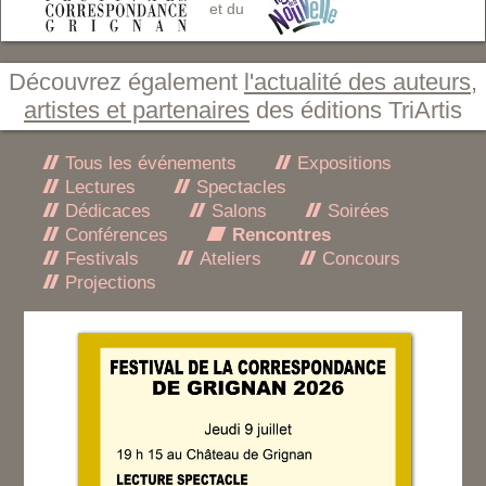
et du
Découvrez également
l'actualité des auteurs,
artistes et partenaires
des éditions TriArtis
Tous les événements
Expositions
Lectures
Spectacles
Dédicaces
Salons
Soirées
Conférences
Rencontres
Festivals
Ateliers
Concours
Projections