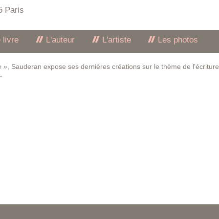
5 Paris
 livre
L'auteur
L'artiste
Les photos
e »
, Sauderan expose ses dernières créations sur le thème de l'écriture
.