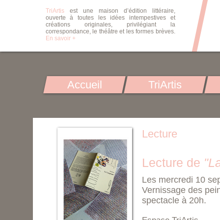
TriArtis
est une maison d’édition littéraire,
ouverte à toutes les idées intempestives et
créations originales, privilégiant la
correspondance, le théâtre et les formes brèves.
En savoir +
Accueil
TriArtis
Lecture
Lecture de
"L
Les mercredi 10 se
Vernissage des peint
spectacle à 20h.