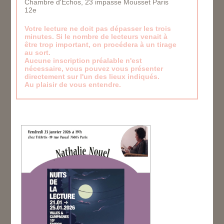
Chambre d'Echos, 23 impasse Mousset Paris
12e
Votre lecture ne doit pas dépasser les trois
minutes. Si le nombre de lecteurs venait à
être trop important, on procédera à un tirage
au sort.
Aucune inscription préalable n'est
nécessaire, vous pouvez vous présenter
directement sur l'un des lieux indiqués.
Au plaisir de vous entendre.