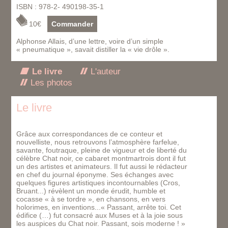
ISBN : 978-2- 490198-35-1
10€
Commander
Alphonse Allais, d’une lettre, voire d’un simple
« pneumatique », savait distiller la « vie drôle ».
Le livre
L'auteur
Les photos
Le livre
Grâce aux correspondances de ce conteur et
nouvelliste, nous retrouvons l’atmosphère farfelue,
savante, foutraque, pleine de vigueur et de liberté du
célèbre Chat noir, ce cabaret montmartrois dont il fut
un des artistes et animateurs. Il fut aussi le rédacteur
en chef du journal éponyme. Ses échanges avec
quelques figures artistiques incontournables (Cros,
Bruant...) révèlent un monde érudit, humble et
cocasse « à se tordre », en chansons, en vers
holorimes, en inventions...« Passant, arrête toi. Cet
édifice (…) fut consacré aux Muses et à la joie sous
les auspices du Chat noir. Passant, sois moderne ! »