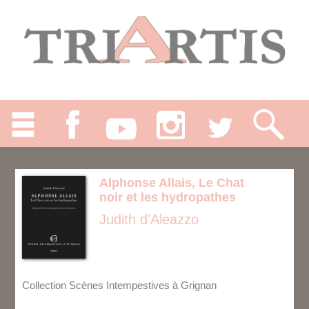
Alphonse Allais, Le Chat
noir et les hydropathes
Judith d'Aleazzo
Collection Scènes Intempestives à Grignan