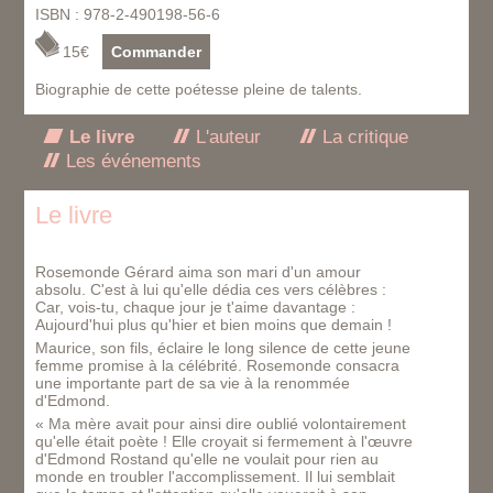
ISBN : 978-2-490198-56-6
15€
Commander
Biographie de cette poétesse pleine de talents.
Le livre
L'auteur
La critique
Les événements
Le livre
Rosemonde Gérard aima son mari d'un amour
absolu. C'est à lui qu'elle dédia ces vers célèbres :
Car, vois-tu, chaque jour je t'aime davantage :
Aujourd'hui plus qu'hier et bien moins que demain !
Maurice, son fils, éclaire le long silence de cette jeune
femme promise à la célébrité. Rosemonde consacra
une importante part de sa vie à la renommée
d'Edmond.
« Ma mère avait pour ainsi dire oublié volontairement
qu'elle était poète ! Elle croyait si fermement à l'œuvre
d'Edmond Rostand qu'elle ne voulait pour rien au
monde en troubler l'accomplissement. Il lui semblait