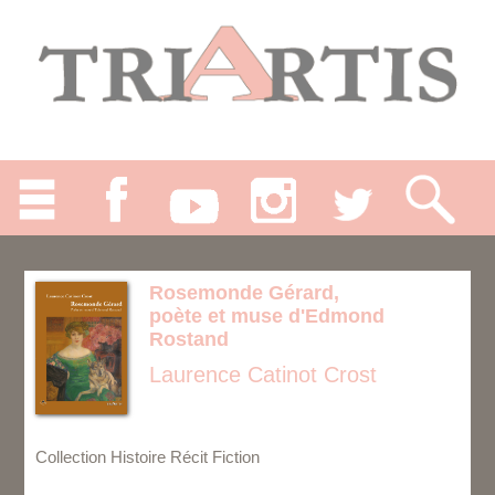
Rosemonde Gérard,
poète et muse d'Edmond
Rostand
Laurence Catinot Crost
Collection Histoire Récit Fiction