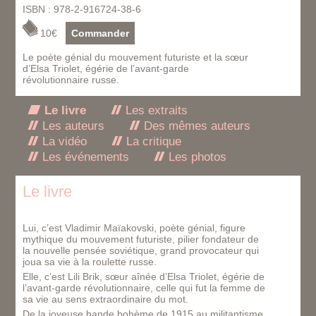
ISBN : 978-2-916724-38-6
10€
Commander
Le poète génial du mouvement futuriste et la sœur
d’Elsa Triolet, égérie de l’avant-garde
révolutionnaire russe.
Le livre
Les extraits
Les auteurs
Des mêmes auteurs
La vidéo
La critique
Les événements
Les photos
Le livre
Lui, c’est Vladimir Maïakovski, poète génial, figure
mythique du mouvement futuriste, pilier fondateur de
la nouvelle pensée soviétique, grand provocateur qui
joua sa vie à la roulette russe.
Elle, c’est Lili Brik, sœur aînée d’Elsa Triolet, égérie de
l’avant-garde révolutionnaire, celle qui fut la femme de
sa vie au sens extraordinaire du mot.
De la joyeuse bande bohème de 1915 au militantisme