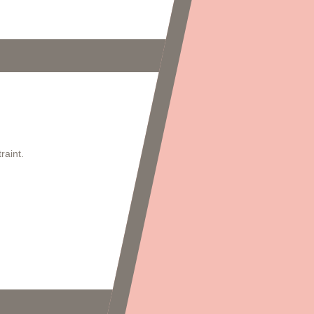
s
raint.