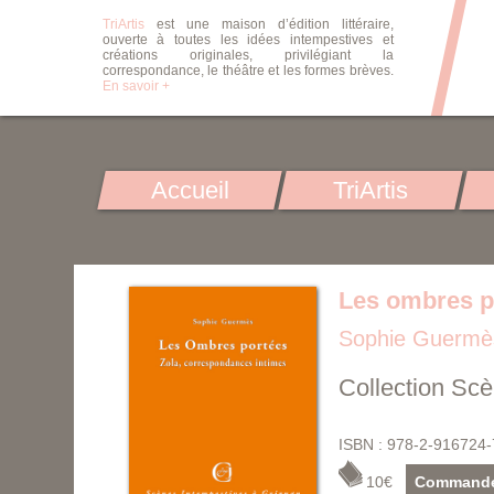
TriArtis
est une maison d’édition littéraire,
ouverte à toutes les idées intempestives et
créations originales, privilégiant la
correspondance, le théâtre et les formes brèves.
En savoir +
Accueil
TriArtis
Les ombres p
Sophie Guermè
Collection Sc
ISBN : 978-2-916724-
10€
Command