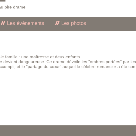
 au pire drame
Les événements
Les photos
e famille : une maîtresse et deux enfants.
time devient dangeureuse. Ce drame dévoile les "ombres portées" par le
naccompli, et le "partage du cœur" auquel le célèbre romancier a été cont