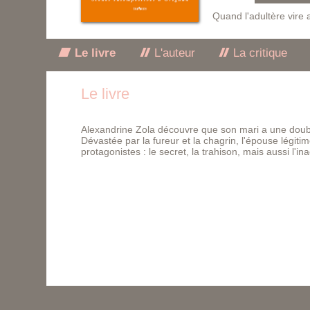
Quand l'adultère vire
Le livre
L'auteur
La critique
Le livre
Alexandrine Zola découvre que son mari a une doubl
Dévastée par la fureur et la chagrin, l'épouse légi
protagonistes : le secret, la trahison, mais aussi l'i