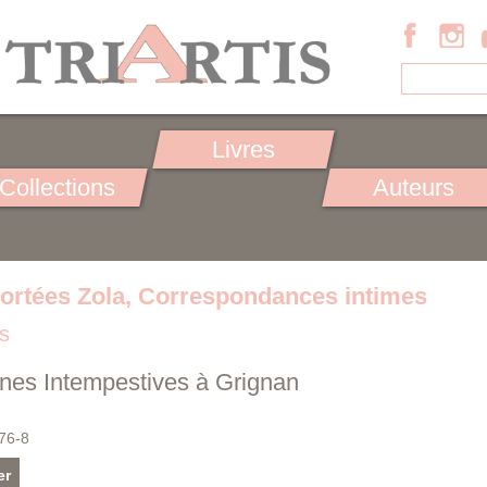
Livres
Collections
Auteurs
ortées Zola, Correspondances intimes
s
ènes Intempestives à Grignan
76-8
er