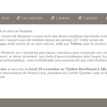
 livre
Les extraits
L'auteur
L'artiste
e la mort de Rostand.
e
Cyrano de Bergerac
a aussi écrit une œuvre poétique importante mai
vers n'avaient pas été réédités depuis les années 20 ! Cette année de
ages enfin réunis en un seul volume, édité par
TriArtis
avec le soutien
 Rostand, en a extrait les plus beaux morceaux pour composer son réci
uvrir, et aimer sûrement, ces chefs-d'œuvre poétiques dont l'esprit, la 
 et philosophique, voire la théâtralité nous prouveront que chez Rostand
Latin
et aura lieu le
lundi 19 novembre au Théâtre Mouffetard à 18h
 interventions de Robert Lévy, président du Comité Quartier Latin et 
rtis.