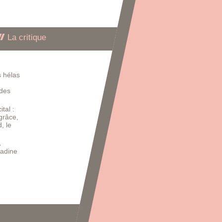
La critique
s hélas
 des
tal :
grâce,
, le
.
Nadine