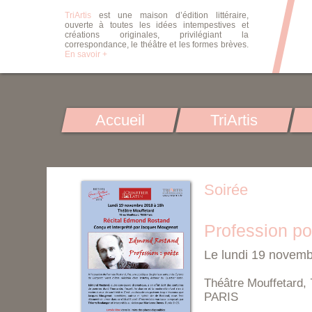
TriArtis
est une maison d’édition littéraire,
ouverte à toutes les idées intempestives et
créations originales, privilégiant la
correspondance, le théâtre et les formes brèves.
En savoir +
Accueil
TriArtis
Soirée
Profession p
Le lundi 19 novem
Théâtre Mouffetard, 
PARIS