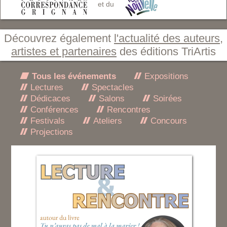
et du
Découvrez également
l'actualité des auteurs,
artistes et partenaires
des éditions TriArtis
Tous les événements
Expositions
Lectures
Spectacles
Dédicaces
Salons
Soirées
Conférences
Rencontres
Festivals
Ateliers
Concours
Projections