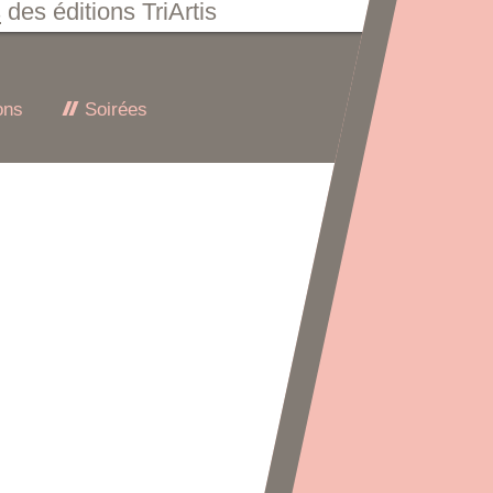
s
des éditions TriArtis
ons
Soirées