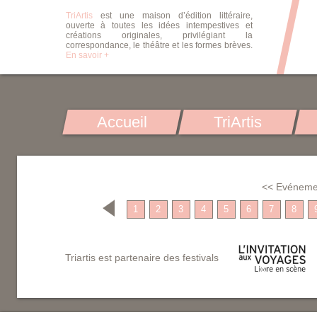
TriArtis
est une maison d’édition littéraire,
ouverte à toutes les idées intempestives et
créations originales, privilégiant la
correspondance, le théâtre et les formes brèves.
En savoir +
Accueil
TriArtis
<< Evéneme
1
2
3
4
5
6
7
8
Triartis est partenaire des festivals