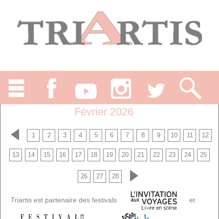
Février 2026
1
2
3
4
5
6
7
8
9
10
11
12
13
14
15
16
17
18
19
20
21
22
23
24
25
26
27
28
Triartis est partenaire des festivals
et