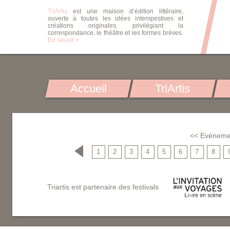
TriArtis
est une maison d’édition littéraire,
ouverte à toutes les idées intempestives et
créations originales, privilégiant la
correspondance, le théâtre et les formes brèves.
En savoir +
Accueil
TriArtis
<< Evéneme
1
2
3
4
5
6
7
8
Triartis est partenaire des festivals