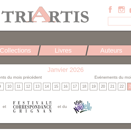
Collections
Livres
Auteurs
Janvier 2026
nts du mois précédent
Evénements du moi
9
10
11
12
13
14
15
16
17
18
19
20
21
22
2
et
et du