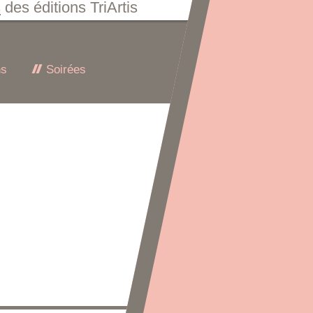
s
des éditions TriArtis
ns
Soirées