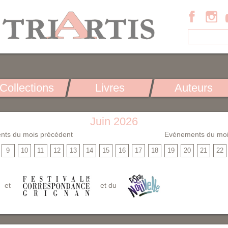
Collections
Livres
Auteurs
Juin 2026
nts du mois précédent
Evénements du moi
9
10
11
12
13
14
15
16
17
18
19
20
21
22
et
et du