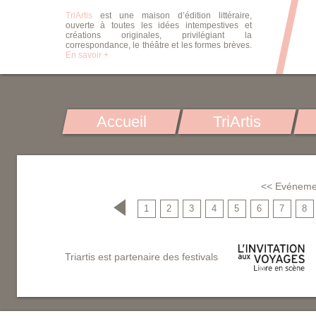
TriArtis
est une maison d’édition littéraire,
ouverte à toutes les idées intempestives et
créations originales, privilégiant la
correspondance, le théâtre et les formes brèves.
En savoir +
Accueil
TriArtis
<< Evéneme
1
2
3
4
5
6
7
8
Triartis est partenaire des festivals