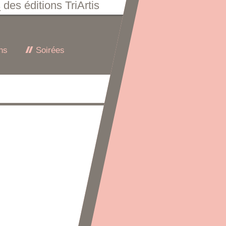
s
des éditions TriArtis
ns
Soirées