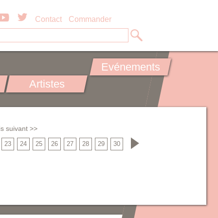
Contact
Commander
Evénements
Artistes
s suivant >>
23
24
25
26
27
28
29
30