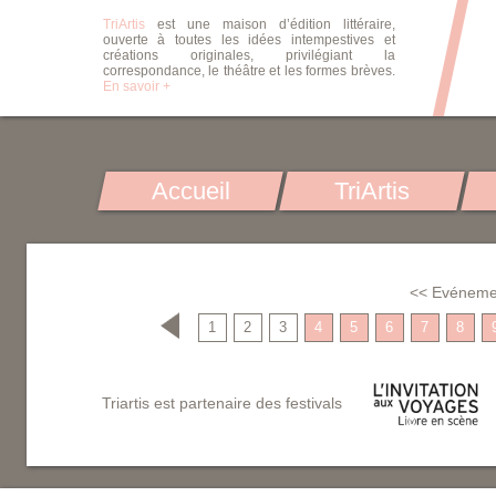
TriArtis
est une maison d’édition littéraire,
ouverte à toutes les idées intempestives et
créations originales, privilégiant la
correspondance, le théâtre et les formes brèves.
En savoir +
Accueil
TriArtis
<< Evéneme
1
2
3
4
5
6
7
8
Triartis est partenaire des festivals