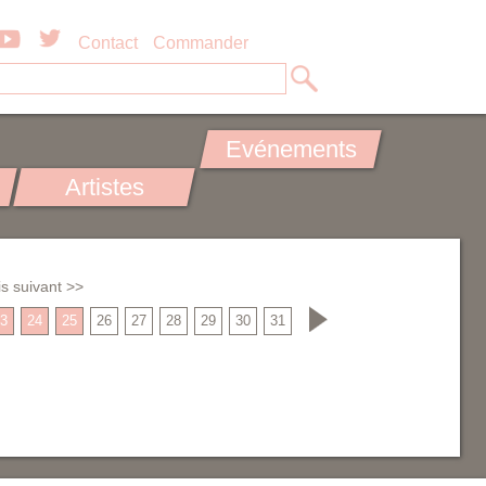
Contact
Commander
Evénements
Artistes
s suivant >>
3
24
25
26
27
28
29
30
31