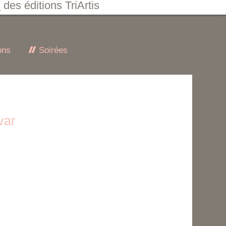
s
des éditions TriArtis
ons
Soirées
var