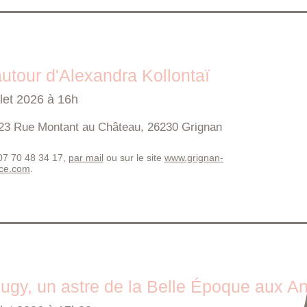
utour d'Alexandra Kollontaï
llet 2026 à 16h
23 Rue Montant au Château, 26230 Grignan
 07 70 48 34 17,
par mail
ou sur le site
www.grignan-
nce.com
.
ugy, un astre de la Belle Époque aux A