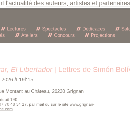
nt
l'actualité des auteurs, artistes et partenaire
Lectures
Spectacles
Dédicaces
Sal
als
Ateliers
Concours
Projections
ar, El Libertador
| Lettres de Simón Bolí
et 2026 à 19h15
ue Montant au Château, 26230 Grignan
 réduit 19€
 07 70 48 34 17,
par mail
ou sur le site
www.grignan-
nce.com
.