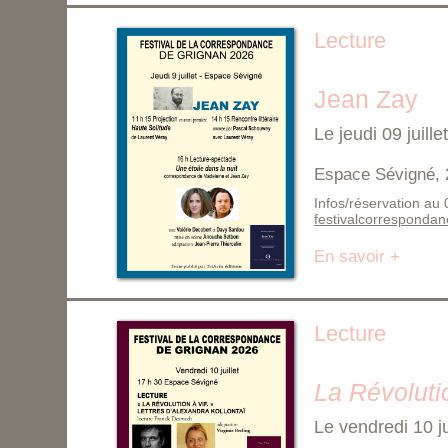
Lecture
Jean Zay
Le jeudi 09 juill
Espace Sévigné, 
Infos/réservation au
festivalcorresponda
En savoir +
Lecture
La Révolutio
Le vendredi 10 j