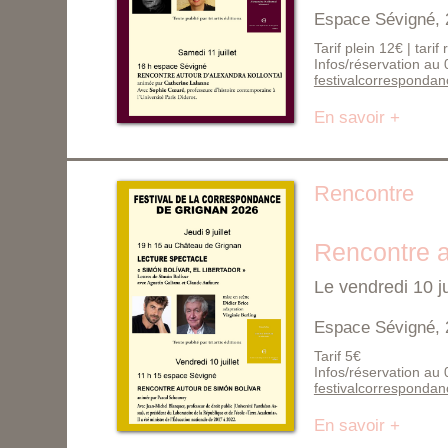
Espace Sévigné, 
Tarif plein 12€ | tarif
Infos/réservation au
festivalcorresponda
En savoir +
Rencontre
Rencontre a
Le vendredi 10 j
Espace Sévigné, 
Tarif 5€
Infos/réservation au
festivalcorresponda
En savoir +