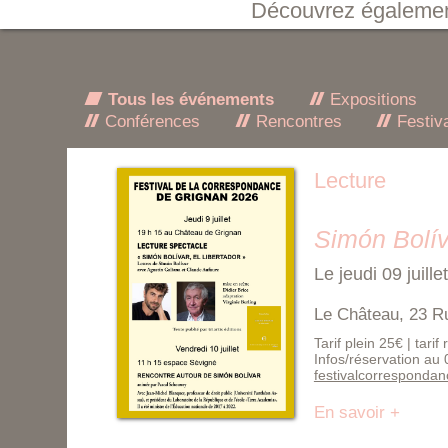
Découvrez égaleme
Tous les événements
Expositions
Conférences
Rencontres
Festiv
Lecture
Simón Bolív
Le jeudi 09 juill
Le Château, 23 R
Tarif plein 25€ | tarif
Infos/réservation au
festivalcorresponda
En savoir +