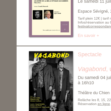
Le samedi 11 jui
Espace Sévigné, 
Tarif plein 12€ | tarif
Infos/réservation au
festivalcorresponda
En savoir +
Spectacle
Vagabond
,
Du samedi 04 jui
à 16h10
Théâtre du Chien 
Relâche les 8, 15, 22 j
Réservation
en ligne
.