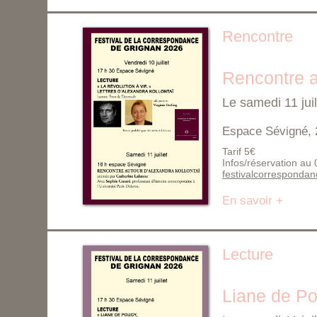
Rencontre
Rencontre a
Le samedi 11 jui
Espace Sévigné, 
Tarif 5€
Infos/réservation au
festivalcorresponda
En savoir +
Lecture
Liane de Po