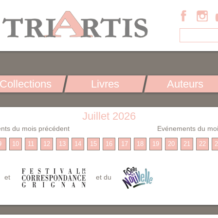
Collections
Livres
Auteurs
Juillet 2026
nts du mois précédent
Evénements du moi
9
10
11
12
13
14
15
16
17
18
19
20
21
22
2
et
et du